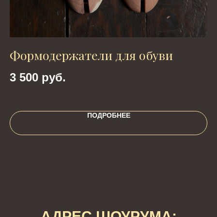
Формодержатели для обуви
Р
ч
3 500
руб.
4
ПОДРОБНЕЕ
АДРЕС ШОУРУМА: