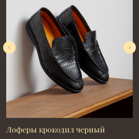
Лоферы крокодил черный
С