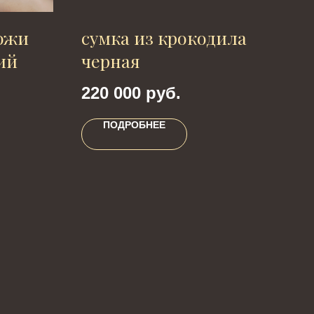
ожи
сумка из крокодила
Су
ий
черная
ст
220 000
руб.
47
ПОДРОБНЕЕ