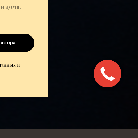
и дома.
астера
 данных и