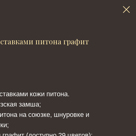
вставками питона графит
ставками кожи питона.
зская замша;
питона на союзке, шнуровке и
ки;
 графит (доступно 29 цветов);