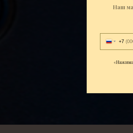
Наш ма
+7
«Нажимая