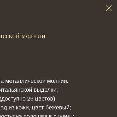
ческой молнии
на металлической молнии.
итальянской выделки;
(доступно 26 цветов);
ад из кожи, цвет бежевый;
оступна подошва в синем и