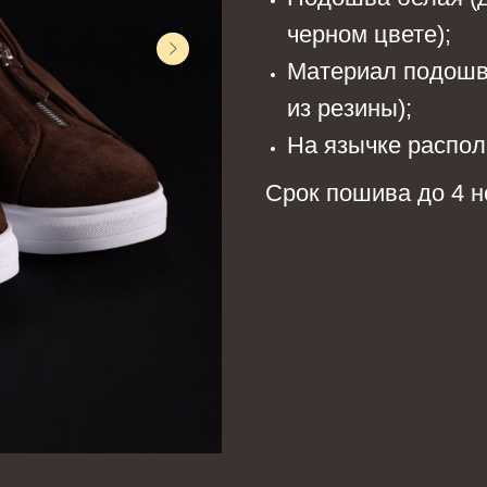
черном цвете);
Материал подошв
из резины);
На язычке распол
Срок пошива до 4 н