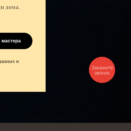
и дома.
 мастера
 данных и
Закажите
звонок