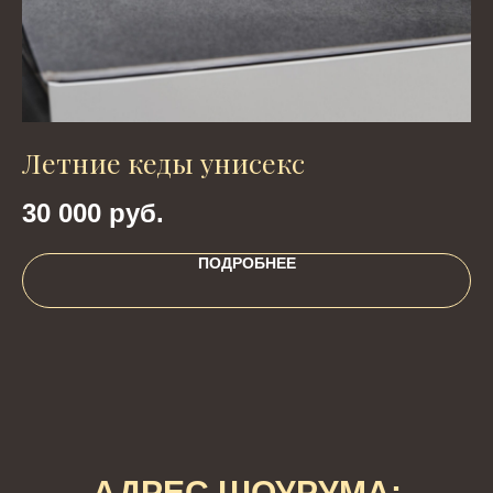
Летние кеды унисекс
С
30 000
руб.
4
ПОДРОБНЕЕ
АДРЕС ШОУРУМА: