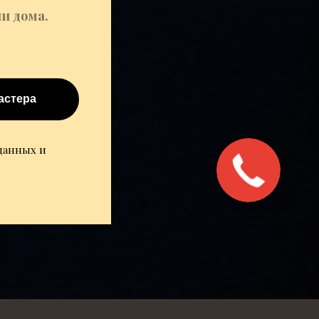
и дома.
астера
 данных и
Закажите
звонок