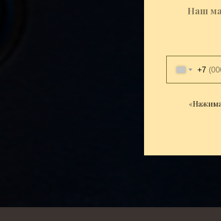
Наш ма
+7
«Нажимая