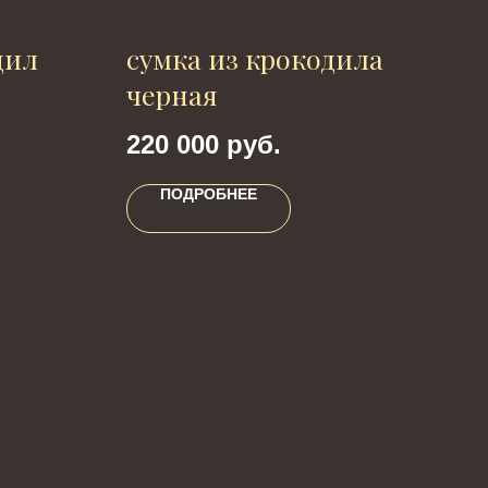
дил
сумка из крокодила
ка
черная
кр
220 000
руб.
24
ПОДРОБНЕЕ