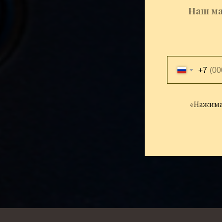
Наш ма
+7
«Нажимая