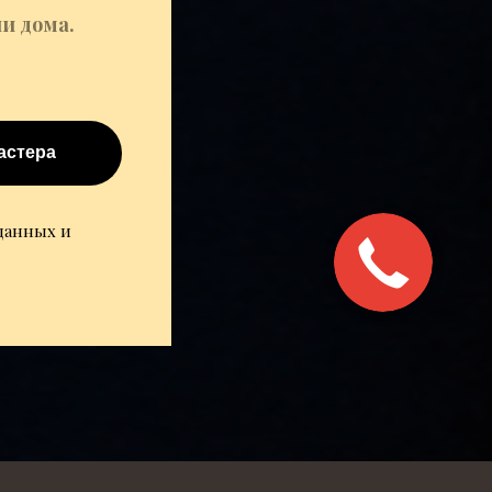
и дома.
астера
 данных и