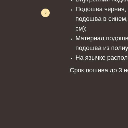
Подошва черная, 
подошва в синем,
см);
Материал подошвы
подошва из полиу
На язычке распол
Срок пошива до 3 н