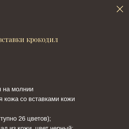
вставки крокодил
 на молнии
я кожа со вставками кожи
тупно 26 цветов);
ад из кожи, цвет черный;