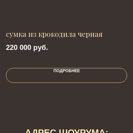
сумка из крокодила черная
Р
ч
220 000
руб.
4
ПОДРОБНЕЕ
АДРЕС ШОУРУМА: