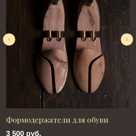
Формодержатели для обуви
С
3 500
руб.
4