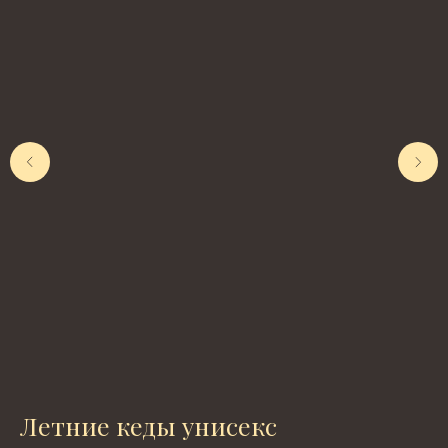
Летние кеды унисекс
П